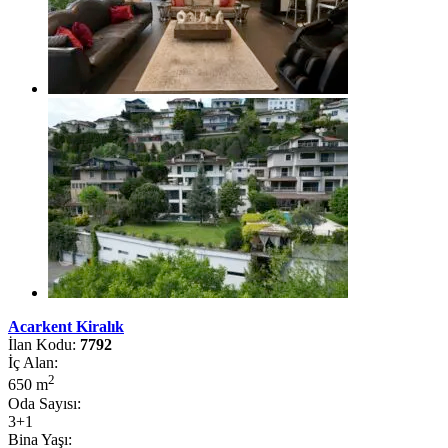
Acarkent Kiralık
İlan Kodu:
7792
İç Alan:
2
650 m
Oda Sayısı:
3+1
Bina Yaşı: