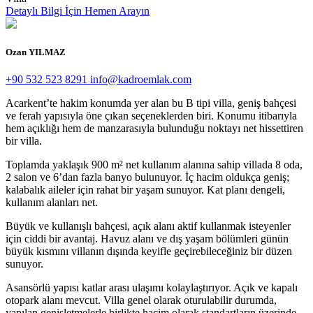
Detaylı Bilgi İçin
Hemen Arayın
Ozan YILMAZ
+90 532 523 8291
info@kadroemlak.com
Acarkent’te hakim konumda yer alan bu B tipi villa, geniş bahçesi
ve ferah yapısıyla öne çıkan seçeneklerden biri. Konumu itibarıyla
hem açıklığı hem de manzarasıyla bulunduğu noktayı net hissettiren
bir villa.
Toplamda yaklaşık 900 m² net kullanım alanına sahip villada 8 oda,
2 salon ve 6’dan fazla banyo bulunuyor. İç hacim oldukça geniş;
kalabalık aileler için rahat bir yaşam sunuyor. Kat planı dengeli,
kullanım alanları net.
Büyük ve kullanışlı bahçesi, açık alanı aktif kullanmak isteyenler
için ciddi bir avantaj. Havuz alanı ve dış yaşam bölümleri günün
büyük kısmını villanın dışında keyifle geçirebileceğiniz bir düzen
sunuyor.
Asansörlü yapısı katlar arası ulaşımı kolaylaştırıyor. Açık ve kapalı
otopark alanı mevcut. Villa genel olarak oturulabilir durumda,
yapılan genişletmelerle birlikte hacim olarak standartların üzerinde