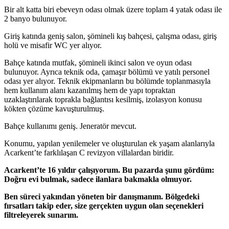
Bir alt katta biri ebeveyn odası olmak üzere toplam 4 yatak odası ile
2 banyo bulunuyor.
Giriş katında geniş salon, şömineli kış bahçesi, çalışma odası, giriş
holü ve misafir WC yer alıyor.
Bahçe katında mutfak, şömineli ikinci salon ve oyun odası
bulunuyor. Ayrıca teknik oda, çamaşır bölümü ve yatılı personel
odası yer alıyor. Teknik ekipmanların bu bölümde toplanmasıyla
hem kullanım alanı kazanılmış hem de yapı topraktan
uzaklaştırılarak toprakla bağlantısı kesilmiş, izolasyon konusu
kökten çözüme kavuşturulmuş.
Bahçe kullanımı geniş. Jeneratör mevcut.
Konumu, yapılan yenilemeler ve oluşturulan ek yaşam alanlarıyla
Acarkent’te farklılaşan C revizyon villalardan biridir.
Acarkent’te 16 yıldır çalışıyorum. Bu pazarda şunu gördüm:
Doğru evi bulmak, sadece ilanlara bakmakla olmuyor.
Ben süreci yakından yöneten bir danışmanım. Bölgedeki
fırsatları takip eder, size gerçekten uygun olan seçenekleri
filtreleyerek sunarım.