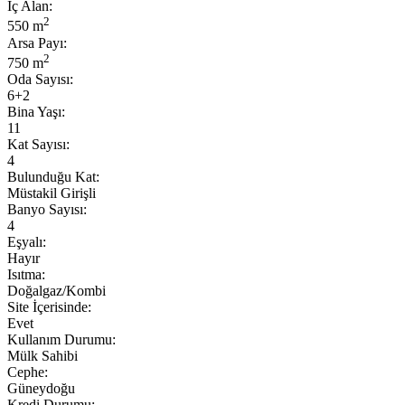
İç Alan:
2
550 m
Arsa Payı:
2
750 m
Oda Sayısı:
6+2
Bina Yaşı:
11
Kat Sayısı:
4
Bulunduğu Kat:
Müstakil Girişli
Banyo Sayısı:
4
Eşyalı:
Hayır
Isıtma:
Doğalgaz/Kombi
Site İçerisinde:
Evet
Kullanım Durumu:
Mülk Sahibi
Cephe:
Güneydoğu
Kredi Durumu: