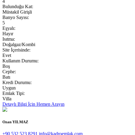
4
Bulunduğu Kat:
Müstakil Girişli
Banyo Sayısı:
5
Eşyalı:
Hayır
Isıtma:
Doğalgaz/Kombi
Site İçerisinde:
Evet
Kullanım Durumu:
Boş
Cephe:
Batı
Kredi Durumu:
Uygun
Emlak Tipi:
Villa
Detaylı Bilgi İçin
Hemen Arayın
Ozan YILMAZ
+90 532 523 8291
info@kadroemlak.com