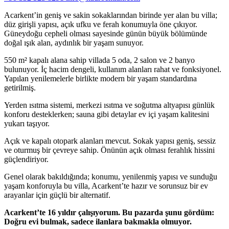
Acarkent’in geniş ve sakin sokaklarından birinde yer alan bu villa;
düz girişli yapısı, açık ufku ve ferah konumuyla öne çıkıyor.
Güneydoğu cepheli olması sayesinde günün büyük bölümünde
doğal ışık alan, aydınlık bir yaşam sunuyor.
550 m² kapalı alana sahip villada 5 oda, 2 salon ve 2 banyo
bulunuyor. İç hacim dengeli, kullanım alanları rahat ve fonksiyonel.
Yapılan yenilemelerle birlikte modern bir yaşam standardına
getirilmiş.
Yerden ısıtma sistemi, merkezi ısıtma ve soğutma altyapısı günlük
konforu desteklerken; sauna gibi detaylar ev içi yaşam kalitesini
yukarı taşıyor.
Açık ve kapalı otopark alanları mevcut. Sokak yapısı geniş, sessiz
ve oturmuş bir çevreye sahip. Önünün açık olması ferahlık hissini
güçlendiriyor.
Genel olarak bakıldığında; konumu, yenilenmiş yapısı ve sunduğu
yaşam konforuyla bu villa, Acarkent’te hazır ve sorunsuz bir ev
arayanlar için güçlü bir alternatif.
Acarkent’te 16 yıldır çalışıyorum. Bu pazarda şunu gördüm:
Doğru evi bulmak, sadece ilanlara bakmakla olmuyor.