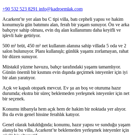
+90 532 523 8291
info@kadroemlak.com
Acarkent’te yer alan bu C tipi villa, batı cepheli yapısı ve hakim
konumuyla gün batımını alan, ferah bir yaşam sunuyor. Ön ve arka
bahçeye sahip olması, evin dış alan kullanımını daha keyifli ve
işlevli hale getiriyor.
500 m² brüt, 450 m² net kullanım alanına sahip villada 5 oda ve 2
salon bulunuyor. Planı kullanışlı; günlük yaşamı zorlamayan, rahat
bir düzen sunuyor.
Müstakil yüzme havuzu, bahçe tarafındaki yaşamı tamamlıyor.
Günün önemli bir kısmını evin dışında geçirmek isteyenler için iyi
bir alan yaratıyor.
Açık ve kapalı otopark mevcut. Ev şu an boş ve oturuma hazır
durumda; ekstra bir süreç beklemeden yerleşmek isteyenler için net
bir seçenek.
Konumu itibarıyla hem açık hem de hakim bir noktada yer alıyor.
Bu da evin genel hissine ferahlık katıyor.
Genel olarak bakıldığında; konumu, hazır yapısı ve sunduğu yaşam
alanıyla bu villa, Acarkent’te beklemeden yerleşmek isteyenler için